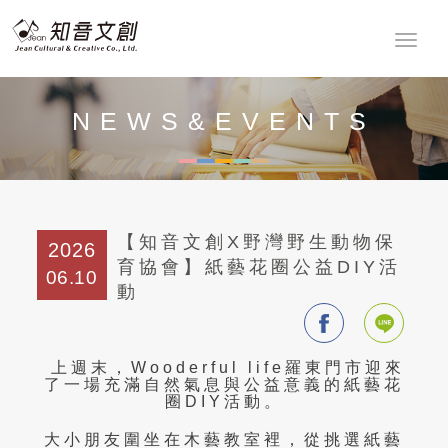
NEWS&EVENTS
最新消息
【知音文創X野灣野生動物保
2026
育協會】紙藝花圈公益DIY活
06.10
動
上週末，
Wooderful life
羅東門市迎來
了一場充滿自然氣息與公益意義的紙藝花
圈
DIY
活動。
大小朋友圍坐在木藝教室裡，從挑選紙藝