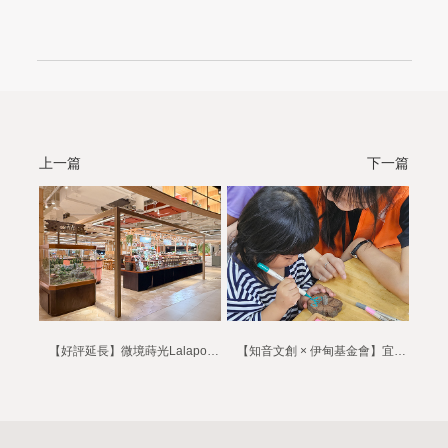
上一篇
下一篇
【好評延長】微境蒔光Lalaport南港快閃店延長至2026/9/30
【知音文創 × 伊甸基金會】宜蘭南澳兒童營隊－永續種植＆種子彩繪DIY公益活動