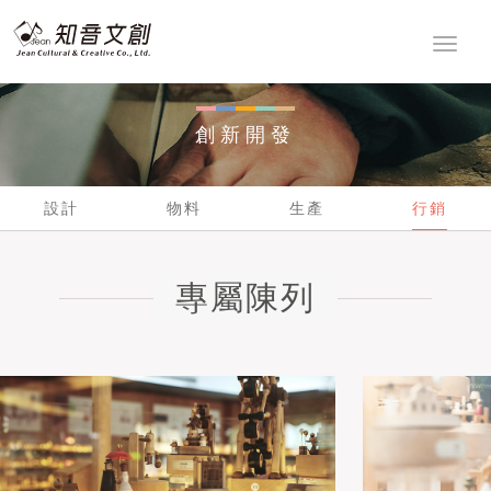
設計
物料
生產
行銷
MAKERS
創新開發
設計
物料
生產
行銷
專屬陳列