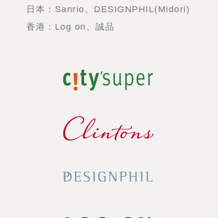
日本：Sanrio、DESIGNPHIL(Midori)
香港：Log on、誠品