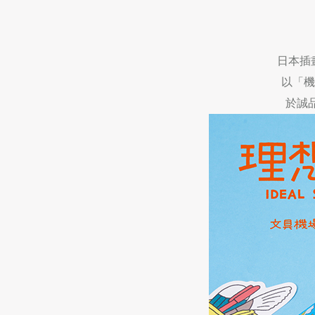
日本插
以「機
於誠