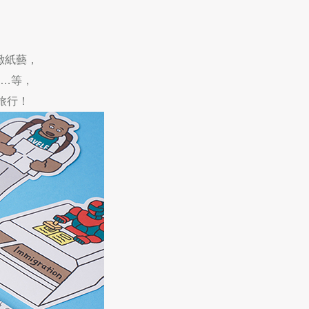
緻紙藝，
…
等，
旅行！