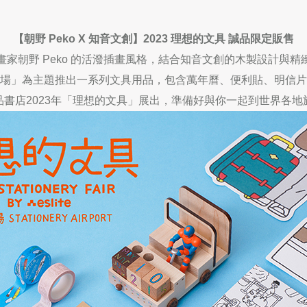
【朝野
Peko X
知音文創】
2023
理想的文具 誠品限定販售
畫家朝野
Peko
的活潑插畫風格，結合知音文創的木製設計與精
場」為主題推出一系列文具用品，包含萬年曆、便利貼、明信片
品書店
2023
年「理想的文具」展出，準備好與你一起到世界各地