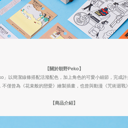
【關於朝野
Peko
】
ko
」以簡潔線條搭配活潑配色，加上角色的可愛小細節，完成許
，不僅曾為《花束般的戀愛》繪製插畫，也曾與動漫《咒術迴戰
【商品介紹】