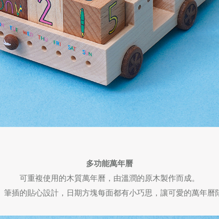
多功能萬年曆
可重複使用的木質萬年曆，由溫潤的原木製作而成。
、筆插的貼心設計，日期方塊每面都有小巧思，讓可愛的萬年曆