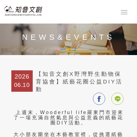
NEWS&EVENTS
最新消息
【知音文創X野灣野生動物保
2026
育協會】紙藝花圈公益DIY活
06.10
動
上週末，
Wooderful life
羅東門市迎來
了一場充滿自然氣息與公益意義的紙藝花
圈
DIY
活動。
大小朋友圍坐在木藝教室裡，從挑選紙藝