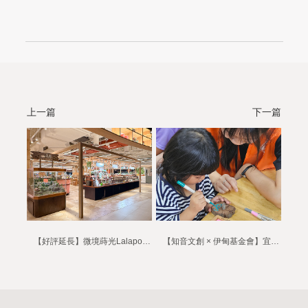
上一篇
下一篇
【好評延長】微境蒔光Lalaport南港快閃店延長至2026/9/30
【知音文創 × 伊甸基金會】宜蘭南澳兒童營隊－永續種植＆種子彩繪DIY公益活動