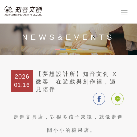
NEWS&EVENTS
最新消息
【夢想設計所】知音文創 X
2026
微客｜在遊戲與創作裡，遇
01.16
見陪伴
走進文具店，對很多孩子來說，就像走進
一間小小的糖果店。