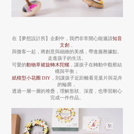
在【夢想設計所】企劃中，我們非常開心能邀請
知音
文創
，
與微客一起，將創意與細緻的美感，帶進服務據點、
走進孩子的生活。
可愛的
動物草裙旋轉木陀螺
，讓孩子在轉動中觀察結
構與平衡；
紙模型小花圈 DIY
，則讓孩子近距離看見葉片與花卉
的輪廓，
透過一層一層的堆疊，理解形狀、深度，也學習耐心
完成一件作品。